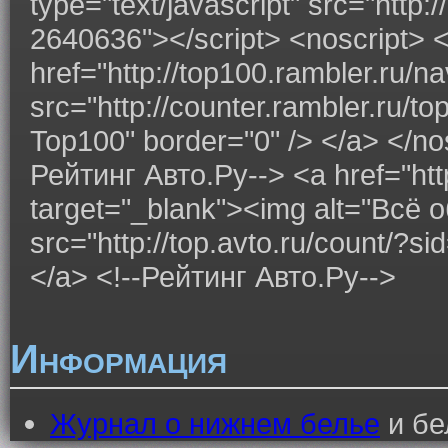
type="text/javascript" src="http:
2640636"></script> <noscript> 
href="http://top100.rambler.ru/n
src="http://counter.rambler.ru/t
Top100" border="0" /> </a> </nos
Рейтинг Авто.Ру--> <a href="http
target="_blank"><img alt="Всё
src="http://top.avto.ru/count/?
</a> <!--Рейтинг Авто.Ру-->
Информация
Журнал о нижнем белье
и бе