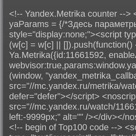
<!-- Yandex.Metrika counter --> <
yaParams = {/*Здесь параметры 
style="display:none;"><script typ
(w[c] = w[c] || []).push(function
Ya.Metrika({id:11661592, enableAl
webvisor:true,params:window.yaPar
(window, "yandex_metrika_callbac
src="//mc.yandex.ru/metrika/watc
defer="defer"></script> <noscri
src="//mc.yandex.ru/watch/11661
left:-9999px;" alt="" /></div></n
<!-- begin of Top100 code --> <s