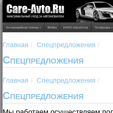
Антигравийная плёнка
»
Мойка
НАНО обработка
Полировка
»
Главная
/
Спецпредложения
/
Спецпредложения
Главная
/
Спецпредложения
/
Спецпредложения
Мы работаем осуществляем полн