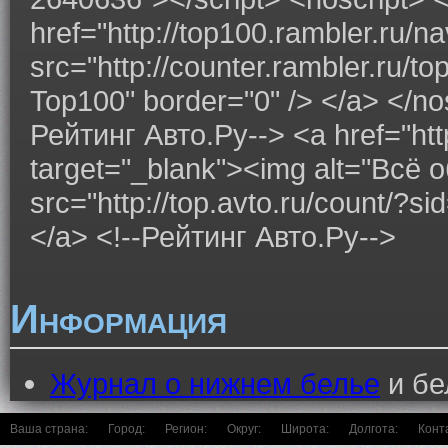
href="http://top100.rambler.ru/n
src="http://counter.rambler.ru/t
Top100" border="0" /> </a> </nos
Рейтинг Авто.Ру--> <a href="http
target="_blank"><img alt="Всё
src="http://top.avto.ru/count/?
</a> <!--Рейтинг Авто.Ру-->
Информация
Журнал о нижнем белье
и бе
Ваша страна:
Город:
Регион:
Округ:
Широта:
Долгота:
Конт