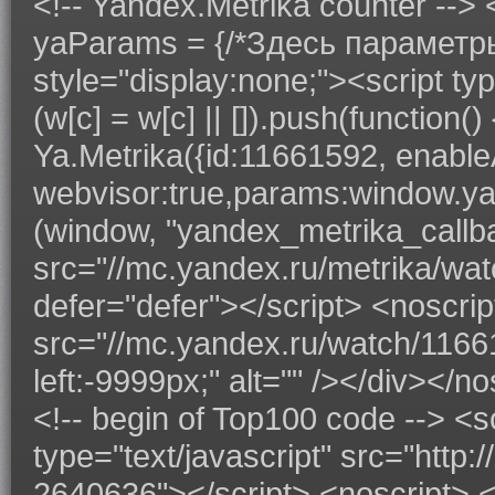
<!-- Yandex.Metrika counter --> <
yaParams = {/*Здесь параметры 
style="display:none;"><script typ
(w[c] = w[c] || []).push(function
Ya.Metrika({id:11661592, enableAl
webvisor:true,params:window.yaPar
(window, "yandex_metrika_callbac
src="//mc.yandex.ru/metrika/watc
defer="defer"></script> <noscri
src="//mc.yandex.ru/watch/11661
left:-9999px;" alt="" /></div></n
<!-- begin of Top100 code --> <s
type="text/javascript" src="http:
2640636"></script> <noscript> 