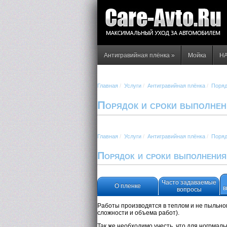
Антигравийная плёнка
»
Мойка
НА
Главная
/
Услуги
/
Антигравийная плёнка
/
Поряд
Порядок и сроки выполнен
Главная
/
Услуги
/
Антигравийная плёнка
/
Поряд
Порядок и сроки выполнения
Часто задаваемые
О пленке
в
вопросы
Работы производятся в теплом и не пыльно
сложности и объема работ).
Так же необходимо учесть, что для ногрмал