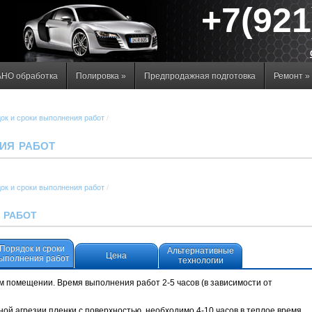
+7(921
НО обработка
Полировка
»
Предпродажная подготовка
Ремонт
»
ок и сроки выполнения работ
/
ия работ
ок и сроки выполнения работ
/
 работ
Порядок и сроки
Альтернативные
Цена
ыполнения работ
технологии
м помещении. Время выполнения работ 2-5 часов (в зависимости от
ьной агрезии пленки с поверхностью, необходимо 4-10 часов в теплое время